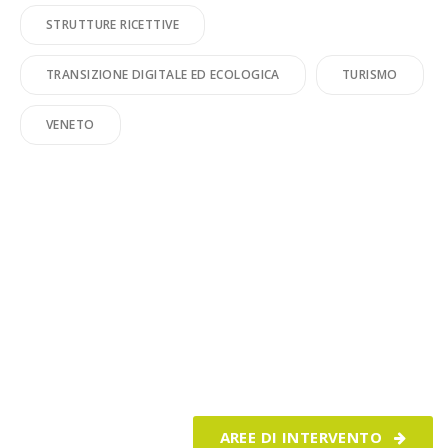
STRUTTURE RICETTIVE
TRANSIZIONE DIGITALE ED ECOLOGICA
TURISMO
VENETO
Realizziamo i tuoi progetti e ti
aiutiamo a crescere ogni giorno
AREE DI INTERVENTO