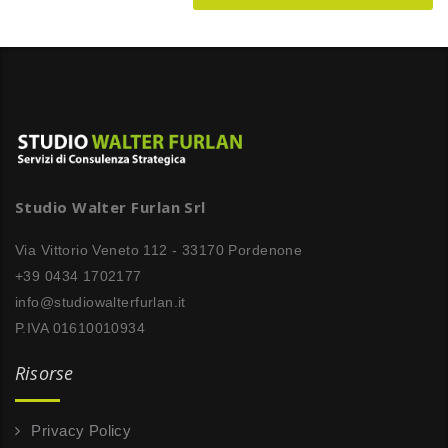
Studio Walter Furlan Srl
Via Vittorio Veneto 112 - 33170 Pordenone
+39 0434 1702177
info@studiowalterfurlan.it
P.IVA 01610010934
Risorse
Privacy Policy