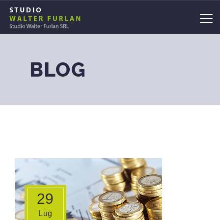
BLOG
29
Lug