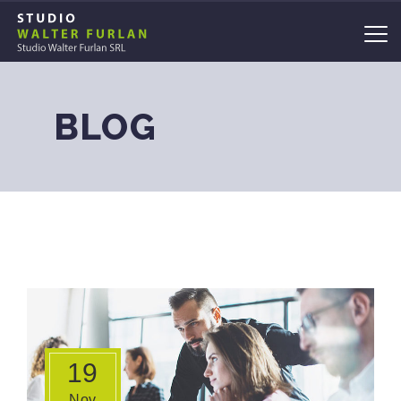
BLOG
19
Nov