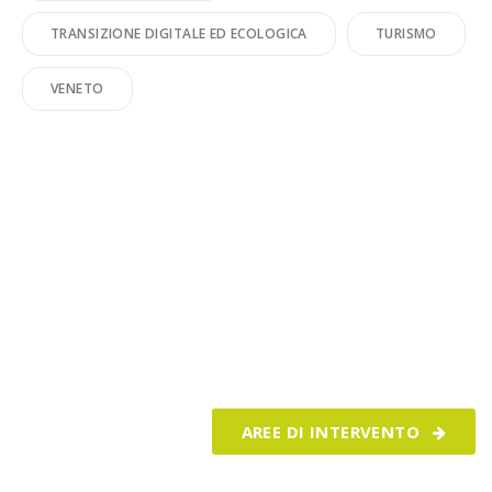
TRANSIZIONE DIGITALE ED ECOLOGICA
TURISMO
VENETO
Realizziamo i tuoi progetti e ti
aiutiamo a crescere ogni giorno
AREE DI INTERVENTO