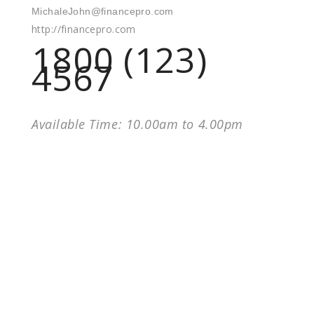
MichaleJohn@financepro.com
http://financepro.com
1800 (123)
4567
Available Time: 10.00am to 4.00pm